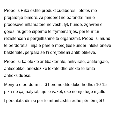
Propolis Pika është produkt çudibërës i bletës me
prejardhje bimore. Ai përdoret në parandalimin e
proceseve inflamatore në vesh, fyt, hundë, zgavrën e
gojës, rrugët e sipërme të frymëmarrjes, për të rritur
rezistencën e përgjithshme të organizmit. Propolisi mund
të përdoret si linja e parë e mbrojtjes kundër infeksioneve
bakteriale, përpara se t’i drejtohemi antibiotikëve.
Propolisi ka efekte antibakteriale, antivirale, antifungale,
antiseptike, anestezike lokale dhe efekte të lehta
antioksiduese.
Mënyra e përdorimit : 3 herë në ditë duke hedhur 10-15
pika ne çaj natyral, ujë të vakët, ose në një lugë mjalti.
I përshtatshëm si për të rriturit ashtu edhe për fëmijët !