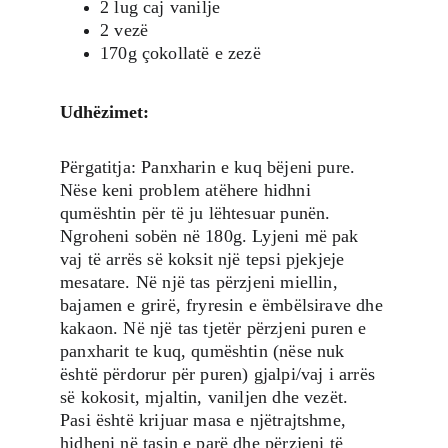
2 lug caj vanilje
2 vezë
170g çokollatë e zezë
Udhëzimet:
Përgatitja: Panxharin e kuq bëjeni pure. 
Nëse keni problem atëhere hidhni 
qumështin për të ju lëhtesuar punën. 
Ngroheni sobën në 180g. Lyjeni më pak 
vaj të arrës së koksit një tepsi pjekjeje 
mesatare. Në një tas përzjeni miellin, 
bajamen e grirë, fryresin e ëmbëlsirave dhe 
kakaon. Në një tas tjetër përzjeni puren e 
panxharit te kuq, qumështin (nëse nuk 
është përdorur për puren) gjalpi/vaj i arrës 
së kokosit, mjaltin, vaniljen dhe vezët. 
Pasi është krijuar masa e njëtrajtshme, 
hidheni në tasin e parë dhe përzjeni të 