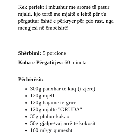
Kek perfekt i mbushur me aromë të pasur 
mjalti, kjo tortë me mjaltë e lehtë për t'u 
përgatitur është e përkryer për çdo rast, nga 
mëngjesi në ëmbëlsirë!
Shërbimi:
 5 porcione
Koha e Përgatitjes: 
60 minuta 
Përbërësit:
300g panxhar te kuq (i zjere)
120g mjell
120g bajame të grirë
120g mjaltë "GRUDA"
35g pluhur kakao
50g gjalpë/vaj arrë të kokosit
160 ml/gr qumësht