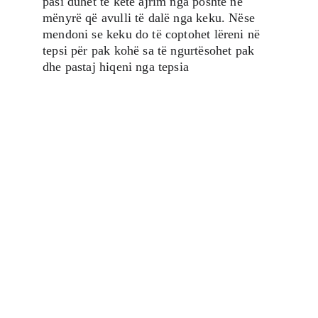
pasi duhet të këtë ajrim nga poshtë në 
mënyrë që avulli të dalë nga keku. Nëse 
mendoni se keku do të coptohet lëreni në 
tepsi për pak kohë sa të ngurtësohet pak 
dhe pastaj hiqeni nga tepsia
SHIKO TË GJITHA