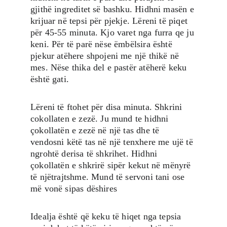
gjithë ingreditet së bashku. Hidhni masën e 
krijuar në tepsi për pjekje. Lëreni të piqet 
për 45-55 minuta. Kjo varet nga furra qe ju 
keni. Për të parë nëse ëmbëlsira është 
pjekur atëhere shpojeni me një thikë në 
mes. Nëse thika del e pastër atëherë keku 
është gati. 
Lëreni të ftohet për disa minuta. Shkrini 
cokollaten e zezë. Ju mund te hidhni 
çokollatën e zezë në një tas dhe të 
vendosni këtë tas në një tenxhere me ujë të 
ngrohtë derisa të shkrihet. Hidhni 
çokollatën e shkrirë sipër kekut në mënyrë 
të njëtrajtshme. Mund të servoni tani ose 
më vonë sipas dëshires
Idealja është që keku të hiqet nga tepsia 